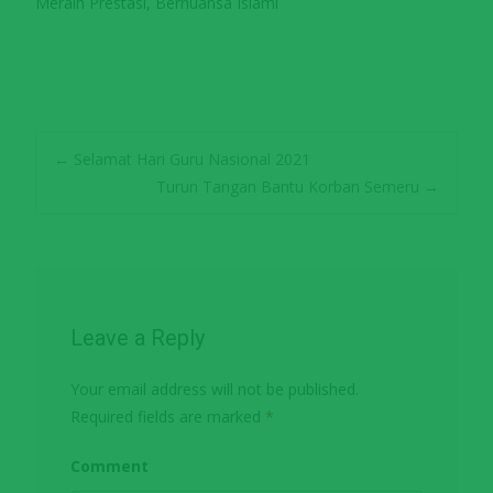
Meraih Prestasi, Bernuansa Islami
←
Selamat Hari Guru Nasional 2021
Turun Tangan Bantu Korban Semeru
→
Post navigation
Leave a Reply
Your email address will not be published.
Required fields are marked
*
Comment