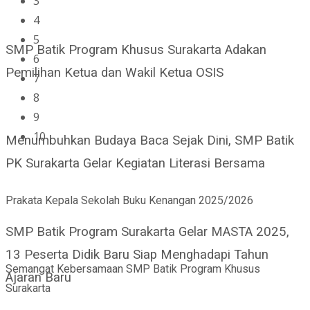
3
4
5
SMP Batik Program Khusus Surakarta Adakan
6
Pemilihan Ketua dan Wakil Ketua OSIS
7
8
9
10
Menumbuhkan Budaya Baca Sejak Dini, SMP Batik
PK Surakarta Gelar Kegiatan Literasi Bersama
Prakata Kepala Sekolah Buku Kenangan 2025/2026
SMP Batik Program Surakarta Gelar MASTA 2025,
13 Peserta Didik Baru Siap Menghadapi Tahun
Semangat Kebersamaan SMP Batik Program Khusus
Ajaran Baru
Surakarta