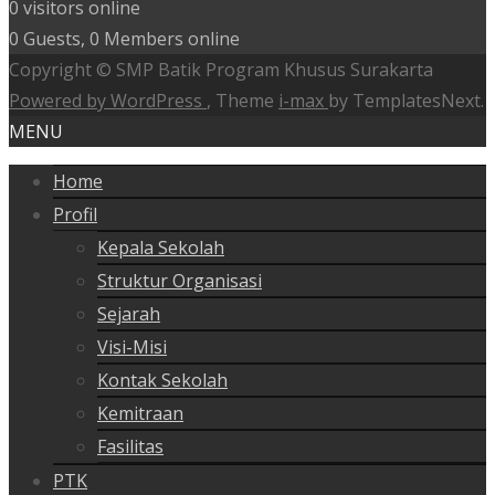
0 visitors online
0 Guests, 0 Members online
Copyright © SMP Batik Program Khusus Surakarta
Powered by WordPress
, Theme
i-max
by TemplatesNext.
MENU
Home
Profil
Kepala Sekolah
Struktur Organisasi
Sejarah
Visi-Misi
Kontak Sekolah
Kemitraan
Fasilitas
PTK