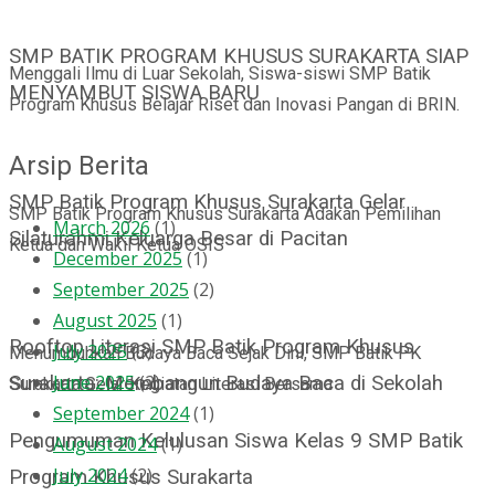
SMP BATIK PROGRAM KHUSUS SURAKARTA SIAP
Menggali Ilmu di Luar Sekolah, Siswa-siswi SMP Batik
MENYAMBUT SISWA BARU
Program Khusus Belajar Riset dan Inovasi Pangan di BRIN.
Arsip Berita
SMP Batik Program Khusus Surakarta Gelar
SMP Batik Program Khusus Surakarta Adakan Pemilihan
March 2026
(1)
Silaturahmi Keluarga Besar di Pacitan
Ketua dan Wakil Ketua OSIS
December 2025
(1)
September 2025
(2)
August 2025
(1)
Rooftop Literasi SMP Batik Program Khusus
July 2025
(3)
Menumbuhkan Budaya Baca Sejak Dini, SMP Batik PK
June 2025
(2)
Surakarta: Membangun Budaya Baca di Sekolah
Surakarta Gelar Kegiatan Literasi Bersama
September 2024
(1)
Pengumuman Kelulusan Siswa Kelas 9 SMP Batik
August 2024
(1)
July 2024
(2)
Program Khusus Surakarta