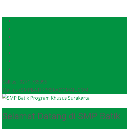
Call us : 0271-735995
Mail us : SMPBATIKPKSKA@GMAIL.COM
Selamat Datang di SMP Batik