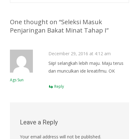
Post navigation
One thought on “
Seleksi Masuk
Penjaringan Bakat Minat Tahap I
”
December 29, 2016 at 4:12 am
Siip! selangkah lebih maju. Maju terus
dan munculkan ide kreatifmu. OK
Ags Sun
Reply
Leave a Reply
Your email address will not be published.